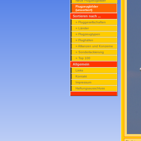
Neue Flugzeugbilder
Flugzeugbilder
(unsortiert)
Sortieren nach ...
» Fluggesellschaften
» Länder
» Flugzeugtypen
» Flughäfen
» Allianzen und Konzerne
» Sonderlackierung
» Top 100
Allgemein
Links
Kontakt
Impressum
Haftungsausschluss