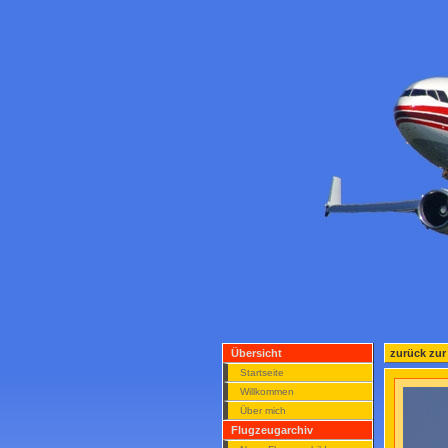
Übersicht
zurück zur
Startseite
Willkommen
Über mich
Flugzeugarchiv