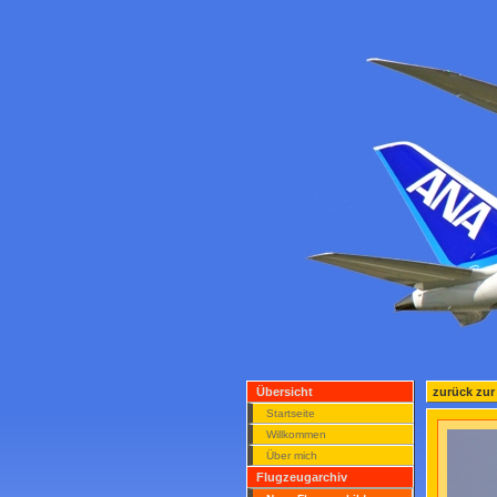
Übersicht
zurück zur
Startseite
Willkommen
Über mich
Flugzeugarchiv