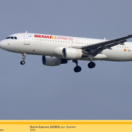
Iberia Express (I2/IBS)
aus Spanien
ahr:
2011