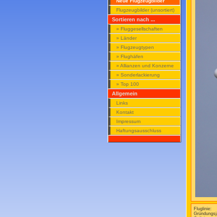
Neue Flugzeugbilder
Flugzeugbilder (unsortiert)
Sortieren nach ...
» Fluggesellschaften
» Länder
» Flugzeugtypen
» Flughäfen
» Allianzen und Konzerne
» Sonderlackierung
» Top 100
Allgemein
Links
Kontakt
Impressum
Haftungsausschluss
Fluglinie:
Gründungsj