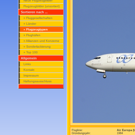
Neue Flugzeugbilder
Flugzeugbilder (unsortiert)
Sortieren nach ...
» Fluggesellschaften
» Länder
» Flugzeugtypen
» Flughäfen
» Allianzen und Konzerne
» Sonderlackierung
» Top 100
Allgemein
Links
Kontakt
Impressum
Haftungsausschluss
Fluglinie:
Air Europa 
Gründungsjahr:
1984