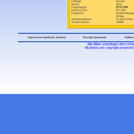
Callsign:
Europa
Status:
aktiv
Flugzeugtyp:
B737-800
Kennzeichen:
EC-JBJ
Flughafen:
Madrid-Baraja
Anflug
Aufnahmedatum:
26.Dezember 
Anzahl Aufrufe:
10688
Impressum (website details)
Kontakt (contact)
Haftun
Alle Bilder unterliegen dem Urh
All photos are copyright protecte