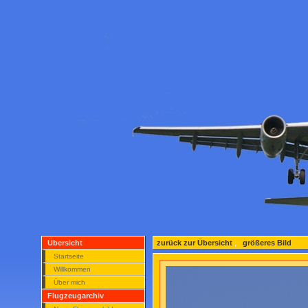
Übersicht
zurück zur Übersicht
,
größeres Bild
Startseite
Willkommen
Über mich
Flugzeugarchiv