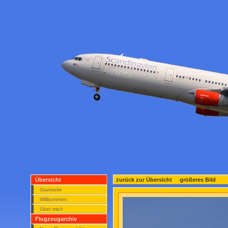
Übersicht
zurück zur Übersicht
,
größeres Bild
Startseite
Willkommen
Über mich
Flugzeugarchiv