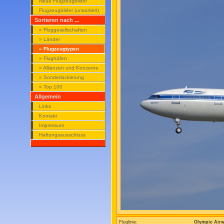
Neue Flugzeugbilder
Flugzeugbilder (unsortiert)
Sortieren nach ...
» Fluggesellschaften
» Länder
» Flugzeugtypen
» Flughäfen
» Allianzen und Konzerne
» Sonderlackierung
» Top 100
Allgemein
Links
Kontakt
Impressum
Haftungsausschluss
Fluglinie:
Olympic Air