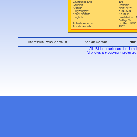
Gründungsjahr:
1957
Callsign:
Olympic
Status:
nicht aktiv
Flugzeugtyp:
A300-600
Kennzeichen:
SX-BEM
Flughafen:
Frankfurt am 
Anflug 25L
Aufnahmedatum:
04.März 2007
Anzahl Aufrufe:
10420
Impressum (website details)
Kontakt (contact)
Haftun
Alle Bilder unterliegen dem Urh
All photos are copyright protecte