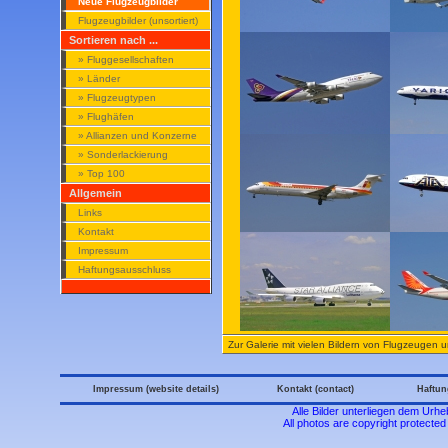
Neue Flugzeugbilder
Flugzeugbilder (unsortiert)
Sortieren nach ...
» Fluggesellschaften
» Länder
» Flugzeugtypen
» Flughäfen
» Allianzen und Konzerne
» Sonderlackierung
» Top 100
Allgemein
Links
Kontakt
Impressum
Haftungsausschluss
Zur Galerie mit vielen Bildern von Flugzeugen un
Impressum (website details)
Kontakt (contact)
Haftun
Alle Bilder unterliegen dem Urh
All photos are copyright protecte