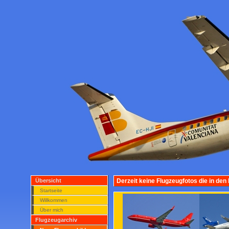
Übersicht
Derzeit keine Flugzeugfotos die in den
Startseite
Willkommen
Über mich
Flugzeugarchiv