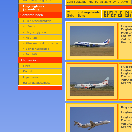
Neue Flugzeugbilder
zum Bestätigen die Schaltfläche 'Ok' drücken:
Flugzeugbilder
(unsortiert)
22.
vorhergehende
[1]
[2]
[3]
[4]
[5]
[
Sortieren nach ...
Seite
Seite
[26]
[27]
[28]
[29]
» Fluggesellschaften
Flugzeu
» Länder
Fluglini
» Flugzeugtypen
Flugha
Datum:
» Flughäfen
Aufrufe
Kennze
» Allianzen und Konzerne
» Sonderlackierung
» Top 100
Allgemein
Links
Flugzeu
Fluglini
Kontakt
Flugha
Datum:
Impressum
Aufrufe
Haftungsausschluss
Kennze
Flugzeu
Fluglini
Flugha
Datum:
Aufrufe
Kennze