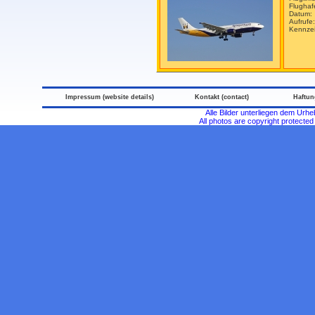
Flugha
Datum:
Aufrufe
Kennze
Impressum (website details)
Kontakt (contact)
Haftun
Alle Bilder unterliegen dem Urh
All photos are copyright protecte