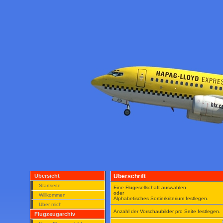
Übersicht
Überschrift
Startseite
Eine Flugesellschaft auswählen
oder
Willkommen
Alphabetisches Sortierkriterium festlegen.
Über mich
Anzahl der Vorschaubilder pro Seite festlegen.
Flugzeugarchiv