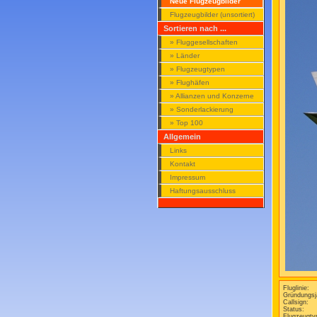
Neue Flugzeugbilder
Flugzeugbilder (unsortiert)
Sortieren nach ...
» Fluggesellschaften
» Länder
» Flugzeugtypen
» Flughäfen
» Allianzen und Konzerne
» Sonderlackierung
» Top 100
Allgemein
Links
Kontakt
Impressum
Haftungsausschluss
Fluglinie:
Gründungsj
Callsign:
Status:
Flugzeugty