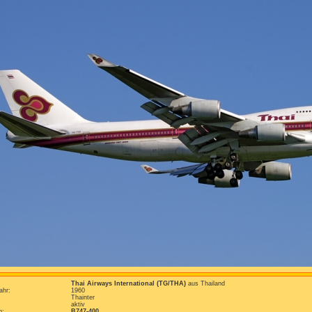
Thai Airways International (TG/THA)
aus Thailand
ahr:
1960
Thainter
aktiv
p:
B747-400