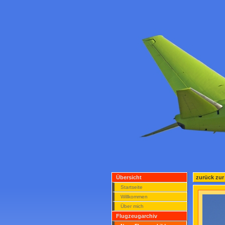
Übersicht
zurück zur
Startseite
Willkommen
Über mich
Flugzeugarchiv